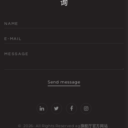
询
NAME
E-MAIL
MESSAGE
Send message
©
2026
- All Rights Reserved
ag旗舰厅官方网站
.